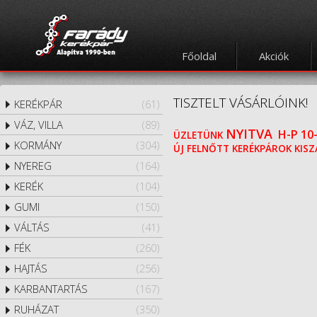
Főoldal
Akciók
TISZTELT VÁSÁRLÓINK!
KERÉKPÁR
(61)
VÁZ, VILLA
(89)
NYITVA
H-P
10-
ÜZLETÜNK
KORMÁNY
(304)
ÚJ FELNŐTT KERÉKPÁROK KISZÁ
NYEREG
(164)
KERÉK
(104)
GUMI
(150)
VÁLTÁS
(41)
FÉK
(260)
HAJTÁS
(256)
KARBANTARTÁS
(167)
RUHÁZAT
(350)