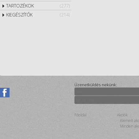
TARTOZÉKOK
(277)
KIEGÉSZÍTŐK
(214)
Üzenetküldés nekünk:
Főoldal
Akciók
Kiemelt ak
Minden akc