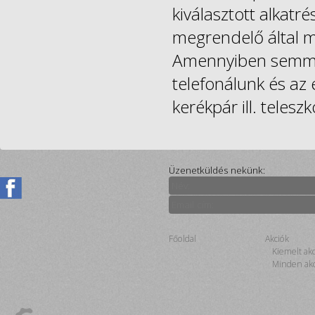
kiválasztott alkatr
megrendelő által 
Amennyiben semmil
telefonálunk és az 
kerékpár ill. telesz
Üzenetküldés nekünk:
Főoldal
Akciók
Kiemelt ak
Minden akc