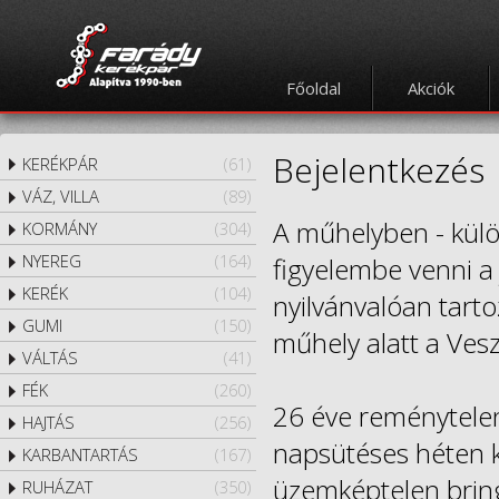
Főoldal
Akciók
Bejelentkezés
KERÉKPÁR
(61)
VÁZ, VILLA
(89)
A műhelyben - kül
KORMÁNY
(304)
NYEREG
(164)
figyelembe venni a 
KERÉK
(104)
nyilvánvalóan tart
GUMI
(150)
műhely alatt a Vesz
VÁLTÁS
(41)
FÉK
(260)
26 éve reménytelen
HAJTÁS
(256)
napsütéses héten k
KARBANTARTÁS
(167)
üzemképtelen bringáj
RUHÁZAT
(350)