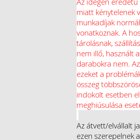
Az idegen eredetű
miatt kénytelenek v
munkadíjak normál
vonatkoznak. A ho
tárolásnak, szállítás
nem illő, használt 
darabokra nem. Az á
ezeket a problémák
összeg többszöröse
indokolt esetben el
meghiúsulása eseté
Az átvett/elvállalt 
ezen szerepelnek az