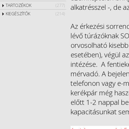
alkatrésszel -, de 
TARTOZÉKOK
(277)
KIEGÉSZÍTŐK
(214)
Az érkezési sorrend
lévő túrázóknak SOS
orvosolható kisebb
esetében), végül az
intézése. A fentiek
mérvadó. A bejelen
telefonon vagy e-ma
kerékpár még haszn
előtt 1-2 nappal be
kapacitásunkat se