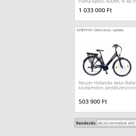
Purina kijelző, 400Wh, ffi 48 
készleten
1 033 000 Ft
KERÉKPÁR / Elektromos / pedelec
Neuzer Hollandia delux Bafa
középmotor, pedálszenzoro
503 900 Ft
Rendezés:
akciós termékek elöl