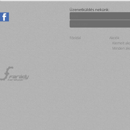
Üzenetküldés nekünk:
Főoldal
Akciók
Kiemelt ak
Minden akc