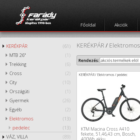
Főoldal
Akciók
KERÉKPÁR
/
Elektromos
KERÉKPÁR
(61)
MTB 26"
(1)
Rendezés:
akciós termékek elöl
Trekking
(6)
Cross
(2)
KERÉKPÁR / Elektromos / pedelec
City
(10)
Országúti
(1)
Gyermek
(26)
Egyéb
(2)
Elektromos
(13)
pedelec
(13)
KTM Macina Cross A410
fekete, 51,46,43 cm, Bosch,
VÁZ, VILLA
(89)
400Wh akku