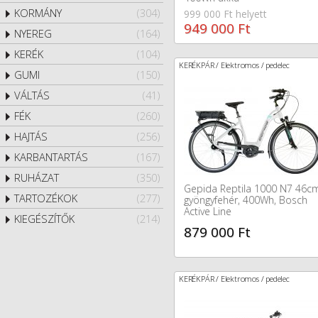
KORMÁNY
(304)
999 000 Ft helyett
949 000 Ft
NYEREG
(164)
KERÉK
(104)
KERÉKPÁR / Elektromos / pedelec
GUMI
(150)
VÁLTÁS
(41)
FÉK
(260)
HAJTÁS
(256)
KARBANTARTÁS
(167)
RUHÁZAT
(350)
Gepida Reptila 1000 N7 46cm
TARTOZÉKOK
(277)
gyöngyfehér, 400Wh, Bosch
Active Line
KIEGÉSZÍTŐK
(214)
879 000 Ft
KERÉKPÁR / Elektromos / pedelec