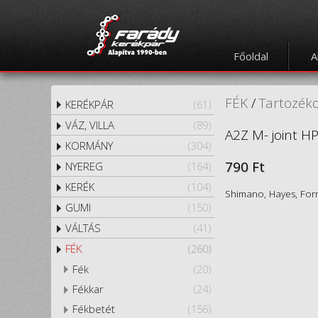
Főoldal
A
FÉK
/
Tartozék
KERÉKPÁR
(61)
VÁZ, VILLA
(89)
A2Z M- joint H
KORMÁNY
(304)
790 Ft
NYEREG
(164)
KERÉK
(104)
Shimano, Hayes, For
GUMI
(150)
VÁLTÁS
(41)
FÉK
(260)
Fék
(20)
Fékkar
(24)
Fékbetét
(156)