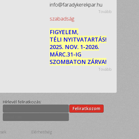
info@faradykerekpar.hu
Tovább
szabadság
FIGYELEM,
TÉLI NYITVATARTÁS!
2025. NOV. 1-2026.
MÁRC.31-IG
SZOMBATON ZÁRVA!
Tovább
Hírlevél feliratkozás:
Feliratkozom
ések
Elérhetőség