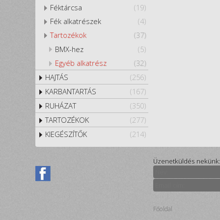
Féktárcsa
(19)
Fék alkatrészek
(4)
Tartozékok
(37)
BMX-hez
(5)
Egyéb alkatrész
(32)
HAJTÁS
(256)
KARBANTARTÁS
(167)
RUHÁZAT
(350)
TARTOZÉKOK
(277)
KIEGÉSZÍTŐK
(214)
Üzenetküldés nekünk
Főoldal