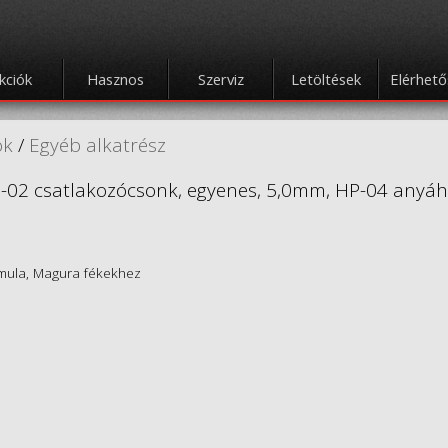
kciók
Hasznos
Szerviz
Letöltések
Elérhet
ok
/
Egyéb alkatrész
P-02 csatlakozócsonk, egyenes, 5,0mm, HP-04 anyá
mula, Magura fékekhez