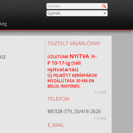
Gyártók
őség
TISZTELT VÁSÁRLÓINK!
hoz
NYITVA
H-
ÜZLETÜNK
P
10-17-ig (téli
nyitvatartás)
ÚJ FELNŐTT KERÉKPÁROK
KISZÁLLÍTÁSA 30 KM-EN
BELÜL INGYENES.
Tovább
TELEFON:
88/328-379, 20/418-2626
Tovább
E_MAIL: