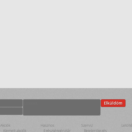
:
Elküldöm
Akciók
Hasznos
Szerviz
Letölt
Kiemelt akciók
Egészségpénztár
Bejelentkezés