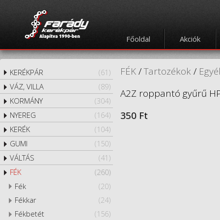
Főoldal
Akciók
FÉK
/
Tartozékok
/
Egyé
KERÉKPÁR
(61)
VÁZ, VILLA
(89)
A2Z roppantó gyűrű HP
KORMÁNY
(304)
350 Ft
NYEREG
(164)
KERÉK
(104)
GUMI
(150)
VÁLTÁS
(41)
FÉK
(260)
Fék
(20)
Fékkar
(24)
Fékbetét
(156)