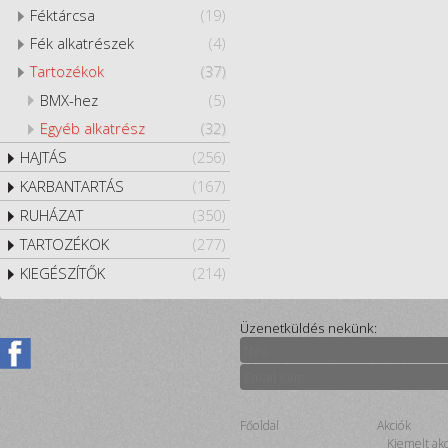
Féktárcsa
(19)
Fék alkatrészek
(4)
Tartozékok
(37)
BMX-hez
(5)
Egyéb alkatrész
(32)
HAJTÁS
(256)
KARBANTARTÁS
(167)
RUHÁZAT
(350)
TARTOZÉKOK
(277)
KIEGÉSZÍTŐK
(214)
Üzenetküldés nekünk:
Főoldal
Akciók
Kiemelt ak