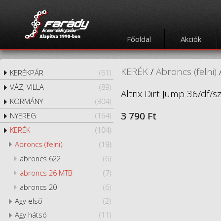
Főoldal
Akciók
KERÉK
/
Abroncs (felni)
KERÉKPÁR
(61)
VÁZ, VILLA
(89)
Altrix Dirt Jump 36/df/sz
KORMÁNY
(304)
3 790 Ft
NYEREG
(164)
KERÉK
(104)
Abroncs (felni)
(19)
abroncs 622
(6)
abroncs 26 MTB
(7)
abroncs 20
(6)
Agy első
(2)
Agy hátsó
(11)