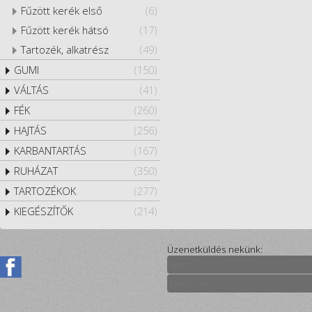
Fűzött kerék első
(6)
Fűzött kerék hátsó
(17)
Tartozék, alkatrész
(49)
GUMI
(150)
VÁLTÁS
(41)
FÉK
(260)
HAJTÁS
(256)
KARBANTARTÁS
(167)
RUHÁZAT
(350)
TARTOZÉKOK
(277)
KIEGÉSZÍTŐK
(214)
Üzenetküldés nekünk: