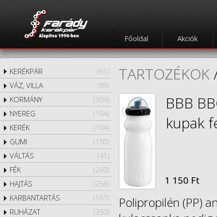
Főoldal
Akciók
TARTOZÉKOK
KERÉKPÁR
(61)
VÁZ, VILLA
(89)
BBB BBC
KORMÁNY
(304)
NYEREG
(164)
kupak f
KERÉK
(104)
GUMI
(150)
VÁLTÁS
(41)
FÉK
(260)
1 150 Ft
HAJTÁS
(256)
KARBANTARTÁS
(167)
Polipropilén (PP) a
RUHÁZAT
(350)