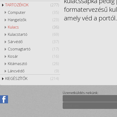
kulacssapka pedig 
TARTOZÉKOK
(277)
formatervezésű kul
Computer
(35)
amely véd a portól.
Hangjelzők
(23)
Kulacs
(36)
Kulacstartó
(69)
Sárvédő
(37)
Csomagtartó
(17)
Kosár
(16)
Kitámasztó
(26)
Láncvédő
(9)
KIEGÉSZÍTŐK
(214)
Üzenetküldés nekünk: