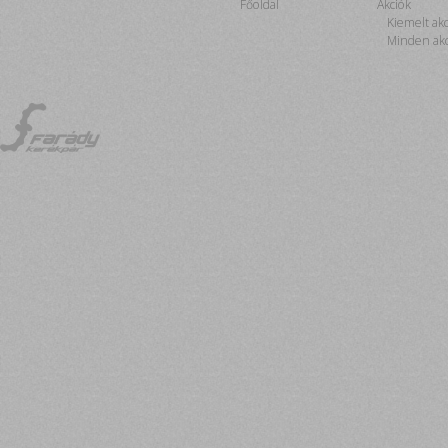
Főoldal
Akciók
Kiemelt ak
Minden akc