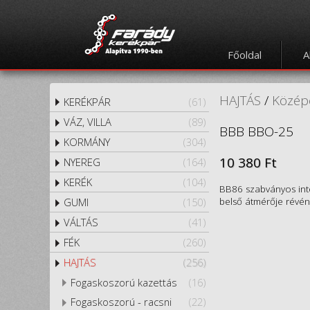
Főoldal
A
HAJTÁS
/
Közép
KERÉKPÁR
(61)
VÁZ, VILLA
(89)
BBB BBO-25
KORMÁNY
(304)
10 380 Ft
NYEREG
(164)
KERÉK
(104)
BB86 szabványos int
belső átmérője révén
GUMI
(150)
VÁLTÁS
(41)
FÉK
(260)
HAJTÁS
(256)
Fogaskoszorú kazettás
(16)
Fogaskoszorú - racsni
(22)