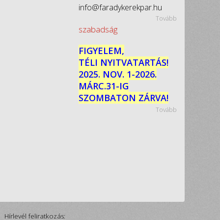
info@faradykerekpar.hu
Tovább
szabadság
FIGYELEM,
TÉLI NYITVATARTÁS!
2025. NOV. 1-2026.
MÁRC.31-IG
SZOMBATON ZÁRVA!
Tovább
Hírlevél feliratkozás: