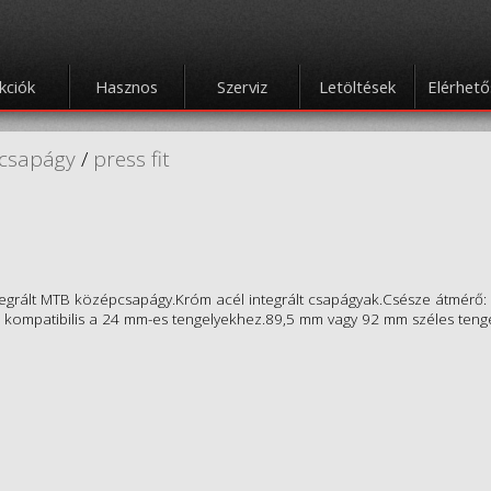
kciók
Hasznos
Szerviz
Letöltések
Elérhet
csapágy
/
press fit
egrált MTB középcsapágy.Króm acél integrált csapágyak.Csésze átmérő
 kompatibilis a 24 mm-es tengelyekhez.89,5 mm vagy 92 mm széles teng