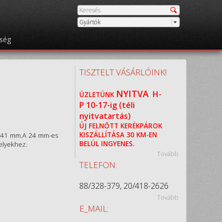
Gyártók
őség
TISZTELT VÁSÁRLÓINK!
NYITVA
H-
ÜZLETÜNK
P
10-17-ig (téli
nyitvatartás)
ÚJ FELNŐTT KERÉKPÁROK
KISZÁLLÍTÁSA 30 KM-EN
: 41 mm.A 24 mm-es
BELÜL INGYENES.
elyekhez.
Tovább
TELEFON:
88/328-379, 20/418-2626
Tovább
E_MAIL: