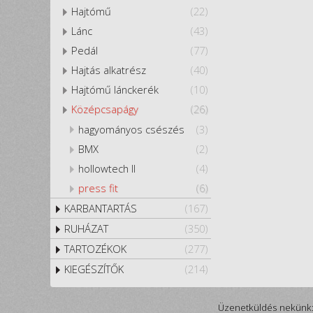
Hajtómű
(22)
Lánc
(43)
Pedál
(77)
Hajtás alkatrész
(40)
Hajtómű lánckerék
(10)
Középcsapágy
(26)
hagyományos csészés
(3)
BMX
(2)
hollowtech II
(4)
press fit
(6)
KARBANTARTÁS
(167)
RUHÁZAT
(350)
TARTOZÉKOK
(277)
KIEGÉSZÍTŐK
(214)
Üzenetküldés nekünk