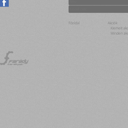
Főoldal
Akciók
Kiemelt ak
Minden akc