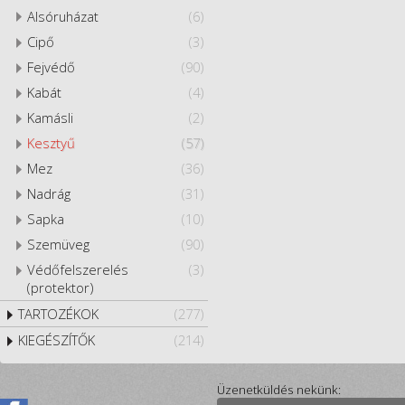
Alsóruházat
(6)
Cipő
(3)
Fejvédő
(90)
Kabát
(4)
Kamásli
(2)
Kesztyű
(57)
Mez
(36)
Nadrág
(31)
Sapka
(10)
Szemüveg
(90)
Védőfelszerelés
(3)
(protektor)
TARTOZÉKOK
(277)
KIEGÉSZÍTŐK
(214)
Üzenetküldés nekünk: