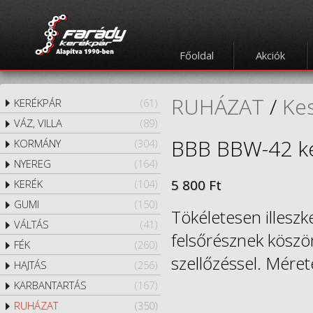
Főoldal
Akciók
RUHÁZAT
/
Ke
KERÉKPÁR
(61)
VÁZ, VILLA
(89)
BBB BBW-42 ker
KORMÁNY
(304)
NYEREG
(164)
5 800 Ft
KERÉK
(104)
GUMI
(150)
Tökéletesen illesz
VÁLTÁS
(41)
felsőrésznek köszö
FÉK
(260)
szellőzéssel. Mérete
HAJTÁS
(256)
KARBANTARTÁS
(167)
RUHÁZAT
(350)