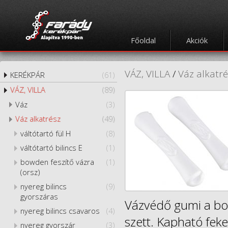
Főoldal
Akciók
VÁZ, VILLA
/
Váz alkatr
KERÉKPÁR
(61)
VÁZ, VILLA
(89)
Váz
(3)
Váz alkatrész
(49)
váltótartó fül H
(8)
váltótartó bilincs E
(1)
bowden feszítő vázra
(1)
(orsz)
nyereg bilincs
(9)
gyorszáras
Vázvédő gumi a bow
nyereg bilincs csavaros
(4)
szett. Kapható fek
nyereg gyorszár
(3)