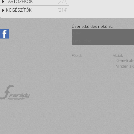
TARTOZÉKOK
(277)
KIEGÉSZÍTŐK
(214)
Üzenetküldés nekünk:
Főoldal
Akciók
Kiemelt ak
Minden akc