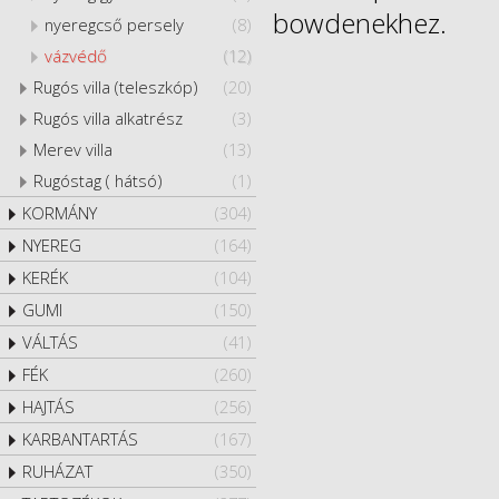
bowdenekhez.
nyeregcső persely
(8)
vázvédő
(12)
Rugós villa (teleszkóp)
(20)
Rugós villa alkatrész
(3)
Merev villa
(13)
Rugóstag ( hátsó)
(1)
KORMÁNY
(304)
NYEREG
(164)
KERÉK
(104)
GUMI
(150)
VÁLTÁS
(41)
FÉK
(260)
HAJTÁS
(256)
KARBANTARTÁS
(167)
RUHÁZAT
(350)