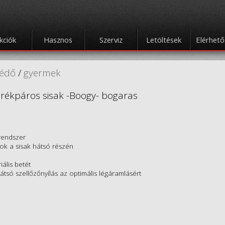
kciók
Hasznos
Szerviz
Letöltések
Elérhet
védő
/
gyermek
rékpáros sisak -Boogy- bogaras
 rendszer
kok a sisak hátsó részén
iális betét
 hátsó szellőzőnyílás az optimális légáramlásért