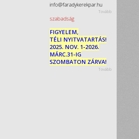
info@faradykerekpar.hu
Tovább
szabadság
FIGYELEM,
TÉLI NYITVATARTÁS!
2025. NOV. 1-2026.
MÁRC.31-IG
SZOMBATON ZÁRVA!
Tovább