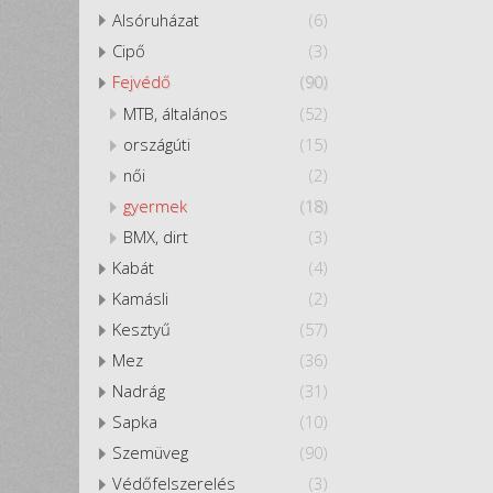
Alsóruházat
(6)
Cipő
(3)
Fejvédő
(90)
MTB, általános
(52)
országúti
(15)
női
(2)
gyermek
(18)
BMX, dirt
(3)
Kabát
(4)
Kamásli
(2)
Kesztyű
(57)
Mez
(36)
Nadrág
(31)
Sapka
(10)
Szemüveg
(90)
Védőfelszerelés
(3)