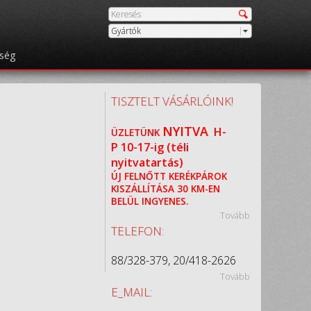
Gyártók
őség
TISZTELT VÁSÁRLÓINK!
NYITVA
H-
ÜZLETÜNK
P
10-17-ig (téli
nyitvatartás)
ÚJ FELNŐTT KERÉKPÁROK
KISZÁLLÍTÁSA 30 KM-EN
BELÜL INGYENES.
Tovább
TELEFON:
88/328-379, 20/418-2626
Tovább
E_MAIL: