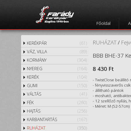
Főoldal
A
RUHÁZAT
/
Fej
KERÉKPÁR
(61)
VÁZ, VILLA
(89)
BBB BHE-37 Ke
KORMÁNY
(304)
8 430 Ft
NYEREG
(164)
KERÉK
(104)
- TwistClose beállító
- fényvisszaverős csí
GUMI
(150)
- állítható pántok
VÁLTÁS
(41)
- mosható, antibakter
- 12 szellőző nyílás,
FÉK
(260)
- Méret: M (52-57cm)
HAJTÁS
(256)
KARBANTARTÁS
(167)
RUHÁZAT
(350)