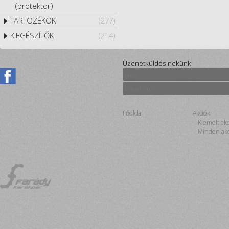
(protektor)
TARTOZÉKOK
(277)
KIEGÉSZÍTŐK
(214)
Üzenetküldés nekünk:
Főoldal
Akciók
Kiemelt ak
Minden akc