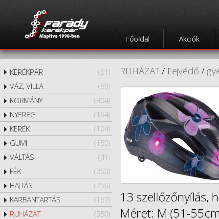
Főoldal
Akciók
RUHÁZAT
/
Fejvédő
/
gy
KERÉKPÁR
(61)
VÁZ, VILLA
(89)
KORMÁNY
(304)
NYEREG
(164)
KERÉK
(104)
GUMI
(150)
VÁLTÁS
(41)
FÉK
(260)
HAJTÁS
(256)
13 szellőzőnyílás, 
KARBANTARTÁS
(167)
Méret: M (51-55cm)
RUHÁZAT
(350)