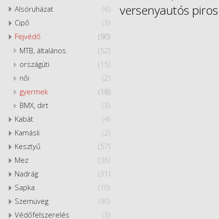
versenyautós piros 
Alsóruházat
(6)
Cipő
(3)
Fejvédő
(90)
MTB, általános
(52)
országúti
(15)
női
(2)
gyermek
(18)
BMX, dirt
(3)
Kabát
(4)
Kamásli
(2)
Kesztyű
(57)
Mez
(36)
Nadrág
(31)
Sapka
(10)
Szemüveg
(90)
Védőfelszerelés
(3)