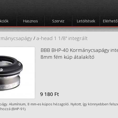
kciók
Hasznos
Szerviz
Letöltések
Elérhet
rmánycsapágy
/
a-head 1 1/8" integrált
BBB BHP-40 Kormánycsapágy int
8mm fém kúp átalakító
9 180 Ft
págy. Alumínium, 8 mm-es kúpos hézagoló. Nyitott, így könnyebben felsze
hozzá (BHP-91).