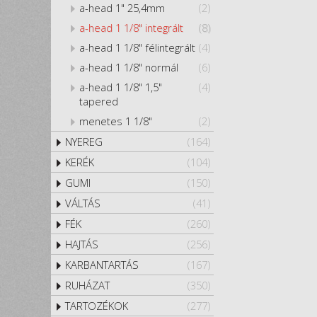
a-head 1" 25,4mm
(2)
a-head 1 1/8" integrált
(8)
a-head 1 1/8" félintegrált
(4)
a-head 1 1/8" normál
(6)
a-head 1 1/8" 1,5"
(4)
tapered
menetes 1 1/8"
(2)
NYEREG
(164)
KERÉK
(104)
GUMI
(150)
VÁLTÁS
(41)
FÉK
(260)
HAJTÁS
(256)
KARBANTARTÁS
(167)
RUHÁZAT
(350)
TARTOZÉKOK
(277)