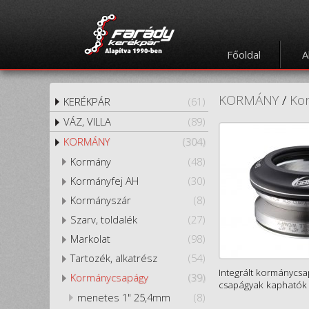
Főoldal
A
KORMÁNY
/
Ko
KERÉKPÁR
(61)
VÁZ, VILLA
(89)
KORMÁNY
(304)
Kormány
(48)
Kormányfej AH
(30)
Kormányszár
(8)
Szarv, toldalék
(27)
Markolat
(98)
Tartozék, alkatrész
(54)
Integrált kormánycsa
Kormánycsapágy
(39)
csapágyak kaphatók 
menetes 1" 25,4mm
(8)