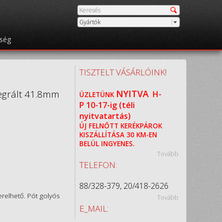
Gyártók
őség
TISZTELT VÁSÁRLÓINK!
egrált 41.8mm
NYITVA
H-
ÜZLETÜNK
P
10-17-ig (téli
nyitvatartás)
ÚJ FELNŐTT KERÉKPÁROK
KISZÁLLÍTÁSA 30 KM-EN
BELÜL INGYENES.
Tovább
TELEFON:
88/328-379, 20/418-2626
relhető. Pót golyós
Tovább
E_MAIL: