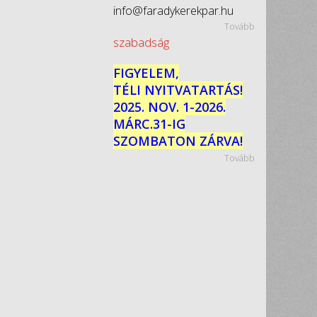
info@faradykerekpar.hu
Tovább
szabadság
FIGYELEM,
TÉLI NYITVATARTÁS!
2025. NOV. 1-2026.
MÁRC.31-IG
SZOMBATON ZÁRVA!
Tovább