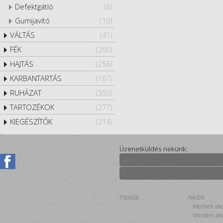
Defektgátló
(6)
Gumijavító
(10)
VÁLTÁS
(41)
FÉK
(260)
HAJTÁS
(256)
KARBANTARTÁS
(167)
RUHÁZAT
(350)
TARTOZÉKOK
(277)
KIEGÉSZÍTŐK
(214)
Üzenetküldés nekünk:
Főoldal
Akciók
Kiemelt ak
Minden akc