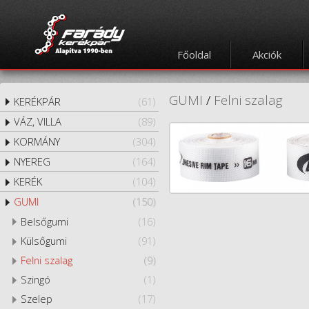
Főoldal
Akciók
GUMI
/
Felni szalag
KERÉKPÁR
(61)
VÁZ, VILLA
(89)
KORMÁNY
(304)
NYEREG
(164)
KERÉK
(104)
GUMI
(150)
Belsőgumi
(16)
Külsőgumi
(91)
Felni szalag
(9)
Szingó
(1)
Szelep
(17)