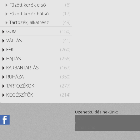
Fűzött kerék első
(6)
Fűzött kerék hátsó
(17)
Tartozék, alkatrész
(49)
GUMI
(150)
VÁLTÁS
(41)
FÉK
(260)
HAJTÁS
(256)
KARBANTARTÁS
(167)
RUHÁZAT
(350)
TARTOZÉKOK
(277)
KIEGÉSZÍTŐK
(214)
Üzenetküldés nekünk: