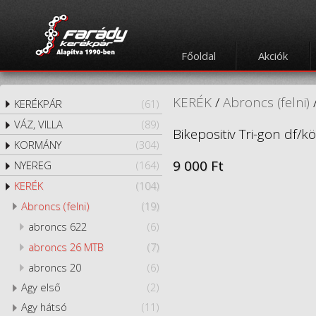
Főoldal
Akciók
KERÉK
/
Abroncs (felni)
KERÉKPÁR
(61)
VÁZ, VILLA
(89)
Bikepositiv Tri-gon df/k
KORMÁNY
(304)
9 000 Ft
NYEREG
(164)
KERÉK
(104)
Abroncs (felni)
(19)
abroncs 622
(6)
abroncs 26 MTB
(7)
abroncs 20
(6)
Agy első
(2)
Agy hátsó
(11)