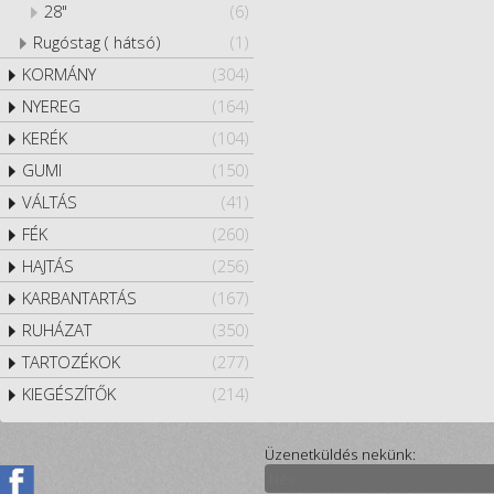
28"
(6)
Rugóstag ( hátsó)
(1)
KORMÁNY
(304)
NYEREG
(164)
KERÉK
(104)
GUMI
(150)
VÁLTÁS
(41)
FÉK
(260)
HAJTÁS
(256)
KARBANTARTÁS
(167)
RUHÁZAT
(350)
TARTOZÉKOK
(277)
KIEGÉSZÍTŐK
(214)
Üzenetküldés nekünk: