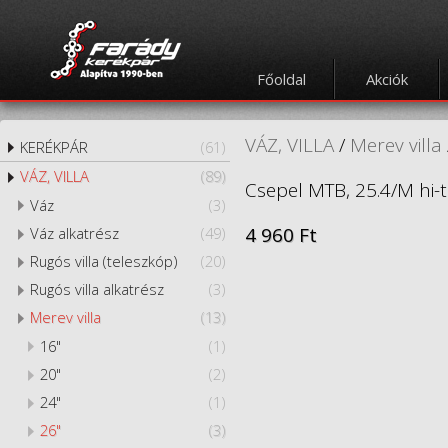
Főoldal
Akciók
VÁZ, VILLA
/
Merev villa
KERÉKPÁR
(61)
VÁZ, VILLA
(89)
Csepel MTB, 25.4/M hi-t
Váz
(3)
4 960 Ft
Váz alkatrész
(49)
Rugós villa (teleszkóp)
(20)
Rugós villa alkatrész
(3)
Merev villa
(13)
16"
(1)
20"
(2)
24"
(1)
26"
(3)