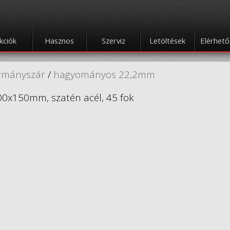
kciók
Hasznos
Szerviz
Letöltések
Elérhet
rmányszár
/
hagyományos 22,2mm
0x150mm, szatén acél, 45 fok