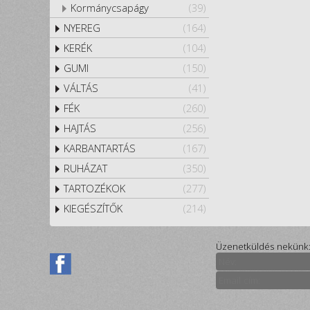
Kormánycsapágy
(39)
NYEREG
(164)
KERÉK
(104)
GUMI
(150)
VÁLTÁS
(41)
FÉK
(260)
HAJTÁS
(256)
KARBANTARTÁS
(167)
RUHÁZAT
(350)
TARTOZÉKOK
(277)
KIEGÉSZÍTŐK
(214)
Üzenetküldés nekünk