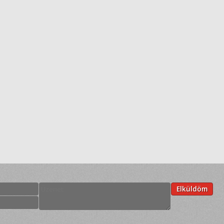
:
Elküldöm