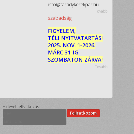
info@faradykerekpar.hu
Tovább
szabadság
FIGYELEM,
TÉLI NYITVATARTÁS!
2025. NOV. 1-2026.
MÁRC.31-IG
SZOMBATON ZÁRVA!
Tovább
Hírlevél feliratkozás:
Feliratkozom