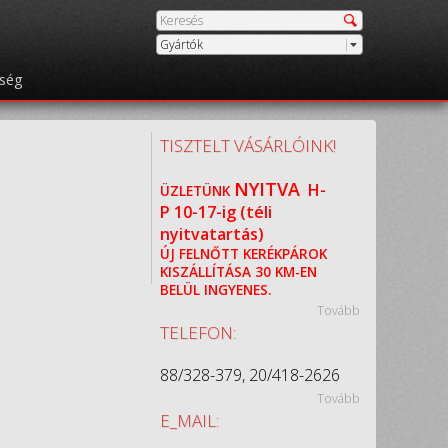
Gyártók
őség
TISZTELT VÁSÁRLÓINK!
NYITVA
H-
ÜZLETÜNK
P
10-17-ig (téli
nyitvatartás)
ÚJ FELNŐTT KERÉKPÁROK
KISZÁLLÍTÁSA 30 KM-EN
BELÜL INGYENES.
Tovább
TELEFON:
88/328-379, 20/418-2626
Tovább
E_MAIL: