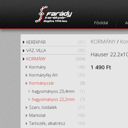
Főoldal
A
KORMÁNY
/
Ko
KERÉKPÁR
(61)
VÁZ, VILLA
(89)
Hauser 22.2x10
KORMÁNY
(304)
1 490 Ft
Kormány
(48)
Kormányfej AH
(30)
Kormányszár
(8)
hagyományos 25,4mm
(1)
hagyományos 22,2mm
(7)
Szarv, toldalék
(27)
Markolat
(98)
Tartozék, alkatrész
(54)