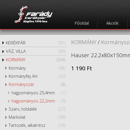
Főoldal
Akciók
KORMÁNY
/
Kormánysz
KERÉKPÁR
(61)
VÁZ, VILLA
(89)
Hauser 22.2x80x150mm, 
KORMÁNY
(304)
1 190 Ft
Kormány
(48)
Kormányfej AH
(30)
Kormányszár
(8)
hagyományos 25,4mm
(1)
hagyományos 22,2mm
(7)
Szarv, toldalék
(27)
Markolat
(98)
Tartozék, alkatrész
(54)