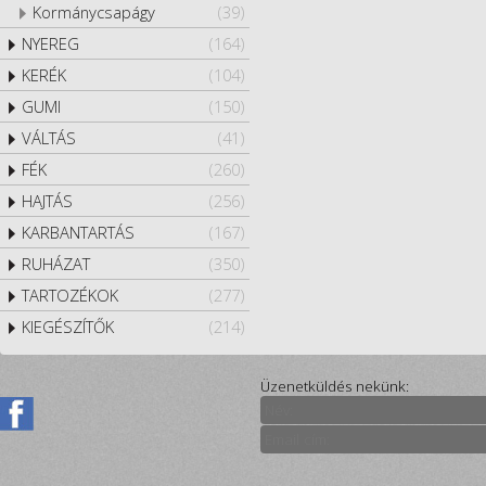
Kormánycsapágy
(39)
NYEREG
(164)
KERÉK
(104)
GUMI
(150)
VÁLTÁS
(41)
FÉK
(260)
HAJTÁS
(256)
KARBANTARTÁS
(167)
RUHÁZAT
(350)
TARTOZÉKOK
(277)
KIEGÉSZÍTŐK
(214)
Üzenetküldés nekünk: