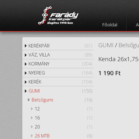
Főoldal
A
GUMI
/
Belsőg
KERÉKPÁR
(61)
VÁZ, VILLA
(89)
Kenda 26x1,75
KORMÁNY
(304)
1 190 Ft
NYEREG
(164)
KERÉK
(104)
GUMI
(150)
Belsőgumi
(16)
12
(1)
16
(1)
20
(1)
26 MTB
(6)