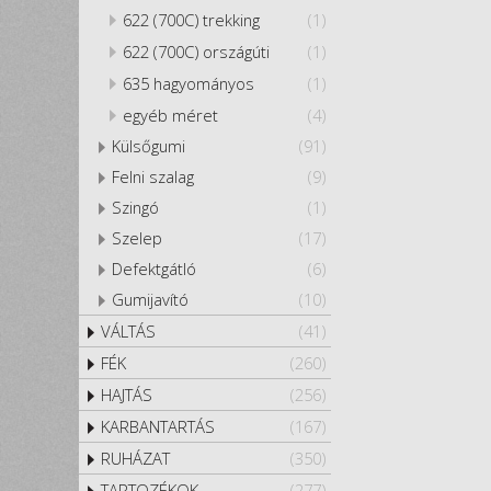
622 (700C) trekking
(1)
622 (700C) országúti
(1)
635 hagyományos
(1)
egyéb méret
(4)
Külsőgumi
(91)
Felni szalag
(9)
Szingó
(1)
Szelep
(17)
Defektgátló
(6)
Gumijavító
(10)
VÁLTÁS
(41)
FÉK
(260)
HAJTÁS
(256)
KARBANTARTÁS
(167)
RUHÁZAT
(350)
TARTOZÉKOK
(277)