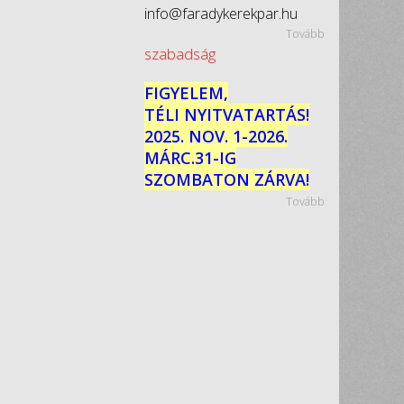
info@faradykerekpar.hu
Tovább
szabadság
FIGYELEM,
TÉLI NYITVATARTÁS!
2025. NOV. 1-2026.
MÁRC.31-IG
SZOMBATON ZÁRVA!
Tovább