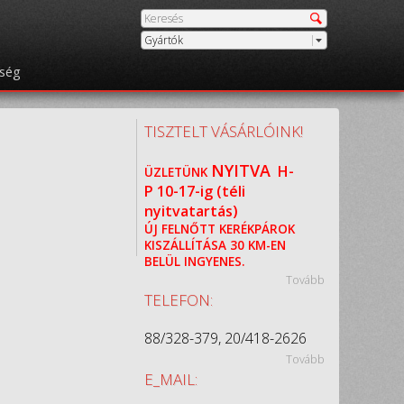
Gyártók
őség
TISZTELT VÁSÁRLÓINK!
NYITVA
H-
ÜZLETÜNK
P
10-17-ig (téli
nyitvatartás)
ÚJ FELNŐTT KERÉKPÁROK
KISZÁLLÍTÁSA 30 KM-EN
BELÜL INGYENES.
Tovább
TELEFON:
88/328-379, 20/418-2626
Tovább
E_MAIL: