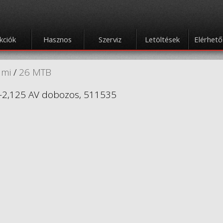
kciók
Hasznos
Szerviz
Letöltések
Elérhet
umi
/
26 MTB
-2,125 AV dobozos, 511535