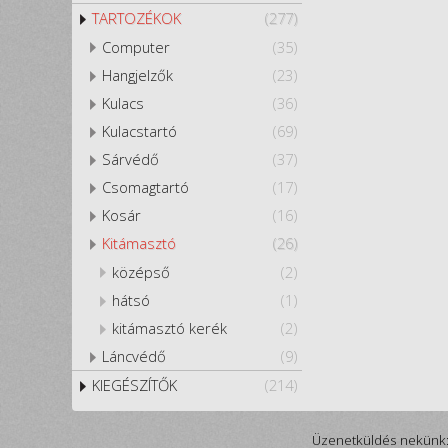
TARTOZÉKOK
(277)
Computer
(35)
Hangjelzők
(23)
Kulacs
(36)
Kulacstartó
(69)
Sárvédő
(37)
Csomagtartó
(17)
Kosár
(16)
Kitámasztó
(26)
középső
(2)
hátsó
(1)
kitámasztó kerék
(2)
Láncvédő
(9)
KIEGÉSZÍTŐK
(214)
Üzenetküldés nekünk