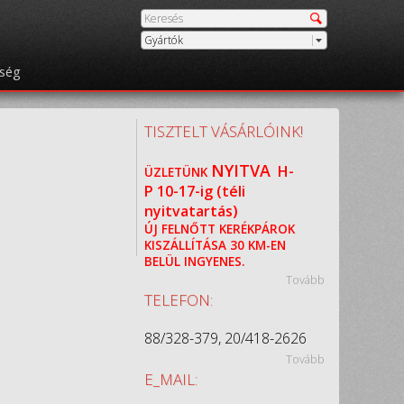
Gyártók
őség
TISZTELT VÁSÁRLÓINK!
NYITVA
H-
ÜZLETÜNK
P
10-17-ig (téli
nyitvatartás)
ÚJ FELNŐTT KERÉKPÁROK
KISZÁLLÍTÁSA 30 KM-EN
BELÜL INGYENES.
Tovább
TELEFON:
88/328-379, 20/418-2626
Tovább
E_MAIL: