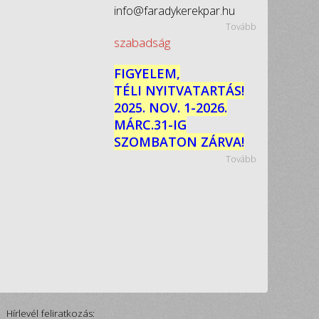
info@faradykerekpar.hu
Tovább
szabadság
FIGYELEM,
TÉLI NYITVATARTÁS!
2025. NOV. 1-2026.
MÁRC.31-IG
SZOMBATON ZÁRVA!
Tovább
Hírlevél feliratkozás: