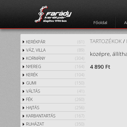
Főoldal
A
TARTOZÉKOK
/
KERÉKPÁR
(61)
VÁZ, VILLA
(89)
középre, állíth
KORMÁNY
(304)
4 890 Ft
NYEREG
(164)
KERÉK
(104)
GUMI
(150)
VÁLTÁS
(41)
FÉK
(260)
HAJTÁS
(256)
KARBANTARTÁS
(167)
RUHÁZAT
(350)