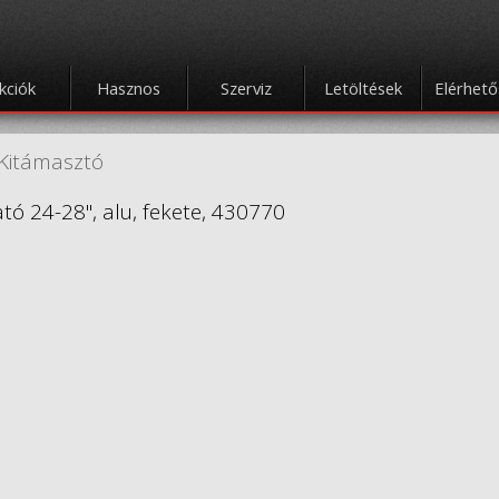
kciók
Hasznos
Szerviz
Letöltések
Elérhet
Kitámasztó
ató 24-28", alu, fekete, 430770