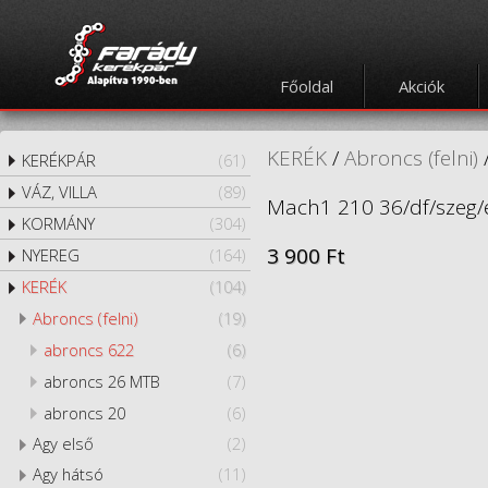
Főoldal
Akciók
KERÉK
/
Abroncs (felni)
KERÉKPÁR
(61)
VÁZ, VILLA
(89)
Mach1 210 36/df/szeg/
KORMÁNY
(304)
3 900 Ft
NYEREG
(164)
KERÉK
(104)
Abroncs (felni)
(19)
abroncs 622
(6)
abroncs 26 MTB
(7)
abroncs 20
(6)
Agy első
(2)
Agy hátsó
(11)