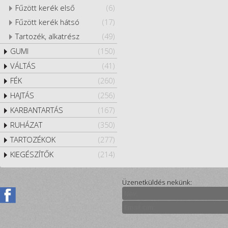
Fűzött kerék első
(6)
Fűzött kerék hátsó
(17)
Tartozék, alkatrész
(49)
GUMI
(150)
VÁLTÁS
(41)
FÉK
(260)
HAJTÁS
(256)
KARBANTARTÁS
(167)
RUHÁZAT
(350)
TARTOZÉKOK
(277)
KIEGÉSZÍTŐK
(214)
Üzenetküldés nekünk: