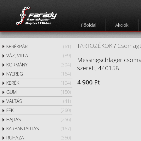
Főoldal
Akciók
TARTOZÉKOK
/
Csomagt
KERÉKPÁR
(61)
VÁZ, VILLA
(89)
Messingschlager csomagt
KORMÁNY
(304)
szerelt, 440158
NYEREG
(164)
4 900 Ft
KERÉK
(104)
GUMI
(150)
VÁLTÁS
(41)
FÉK
(260)
HAJTÁS
(256)
KARBANTARTÁS
(167)
RUHÁZAT
(350)