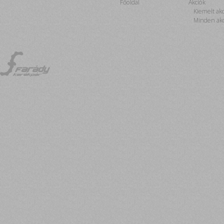
Főoldal
Akciók
Kiemelt ak
Minden akc