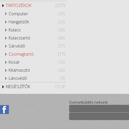
TARTOZÉKOK
(277)
Computer
(35)
Hangjelzők
(23)
Kulacs
(36)
Kulacstartó
(69)
Sárvédő
(37)
Csomagtartó
(17)
Kosár
(16)
Kitámasztó
(26)
Láncvédő
(9)
KIEGÉSZÍTŐK
(214)
Üzenetküldés nekünk: