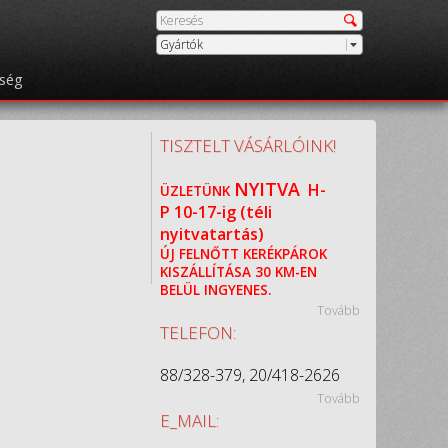
Gyártók
őség
TISZTELT VÁSÁRLÓINK!
NYITVA
H-
ÜZLETÜNK
P
10-17-ig (téli
nyitvatartás)
ÚJ FELNŐTT KERÉKPÁROK
KISZÁLLÍTÁSA 30 KM-EN
BELÜL INGYENES.
Tovább
TELEFON:
88/328-379, 20/418-2626
Tovább
E_MAIL: