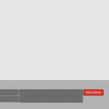
:
Elküldöm