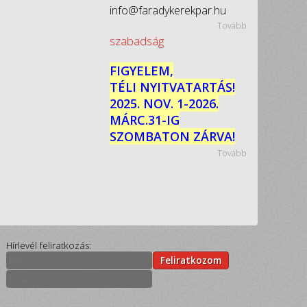
info@faradykerekpar.hu
Tovább
szabadság
FIGYELEM,
TÉLI NYITVATARTÁS!
2025. NOV. 1-2026.
MÁRC.31-IG
SZOMBATON ZÁRVA!
Tovább
Hírlevél feliratkozás:
Feliratkozom