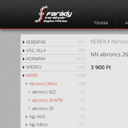
Főoldal
A
KERÉK
/
Abroncs
KERÉKPÁR
(61)
VÁZ, VILLA
(89)
NN abroncs 26"
KORMÁNY
(304)
3 900 Ft
NYEREG
(164)
KERÉK
(104)
Abroncs (felni)
(19)
abroncs 622
(6)
abroncs 26 MTB
(7)
abroncs 20
(6)
Agy első
(2)
Agy hátsó
(11)