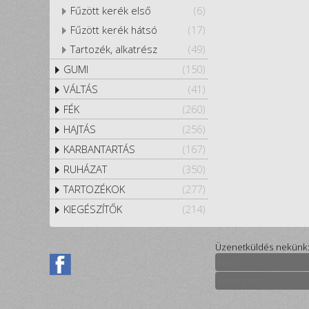
Fűzött kerék első
(6)
Fűzött kerék hátsó
(17)
Tartozék, alkatrész
(49)
GUMI
(150)
VÁLTÁS
(41)
FÉK
(260)
HAJTÁS
(256)
KARBANTARTÁS
(167)
RUHÁZAT
(350)
TARTOZÉKOK
(277)
KIEGÉSZÍTŐK
(214)
Üzenetküldés nekünk