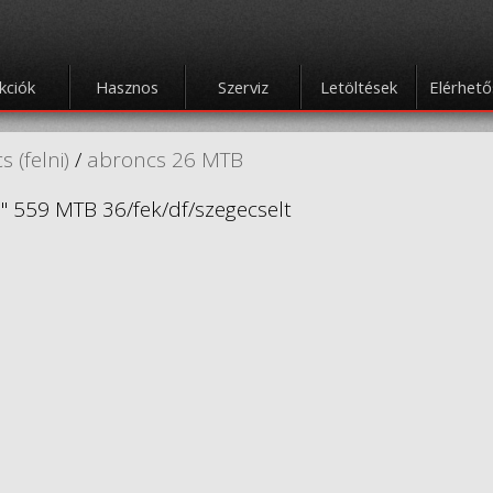
kciók
Hasznos
Szerviz
Letöltések
Elérhet
 (felni)
/
abroncs 26 MTB
 559 MTB 36/fek/df/szegecselt