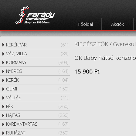
Főoldal
Akciók
KIEGÉSZÍTŐK
/
Gyerekül
KERÉKPÁR
(61)
VÁZ, VILLA
(89)
OK Baby hátsó konzolos
KORMÁNY
(304)
15 900 Ft
NYEREG
(164)
KERÉK
(104)
GUMI
(150)
VÁLTÁS
(41)
FÉK
(260)
HAJTÁS
(256)
KARBANTARTÁS
(167)
RUHÁZAT
(350)