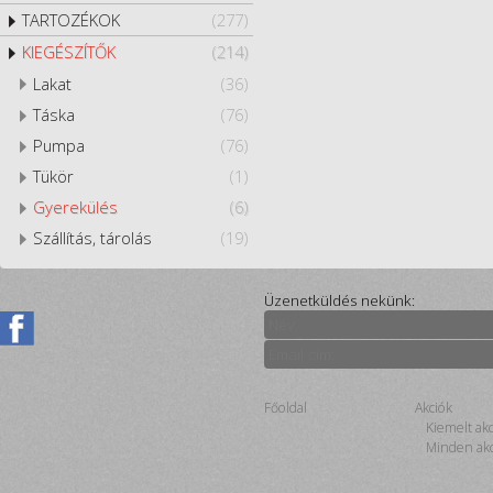
TARTOZÉKOK
(277)
KIEGÉSZÍTŐK
(214)
Lakat
(36)
Táska
(76)
Pumpa
(76)
Tükör
(1)
Gyerekülés
(6)
Szállítás, tárolás
(19)
Üzenetküldés nekünk:
Főoldal
Akciók
Kiemelt ak
Minden akc