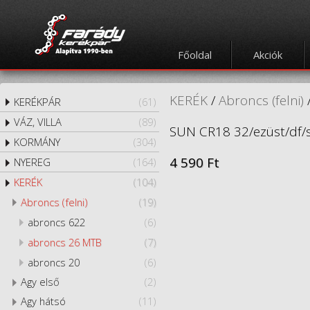
Főoldal
Akciók
KERÉK
/
Abroncs (felni)
KERÉKPÁR
(61)
VÁZ, VILLA
(89)
SUN CR18 32/ezüst/df/sz,
KORMÁNY
(304)
4 590 Ft
NYEREG
(164)
KERÉK
(104)
Abroncs (felni)
(19)
abroncs 622
(6)
abroncs 26 MTB
(7)
abroncs 20
(6)
Agy első
(2)
Agy hátsó
(11)