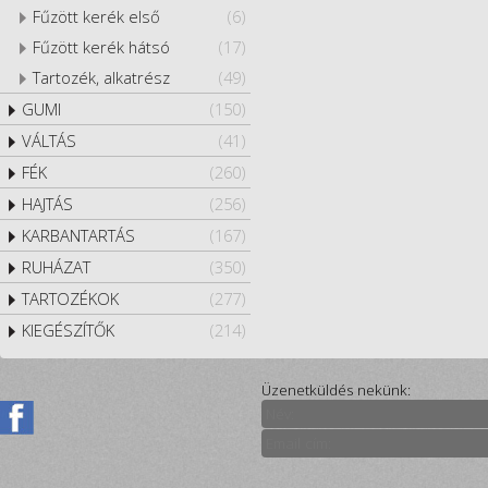
Fűzött kerék első
(6)
Fűzött kerék hátsó
(17)
Tartozék, alkatrész
(49)
GUMI
(150)
VÁLTÁS
(41)
FÉK
(260)
HAJTÁS
(256)
KARBANTARTÁS
(167)
RUHÁZAT
(350)
TARTOZÉKOK
(277)
KIEGÉSZÍTŐK
(214)
Üzenetküldés nekünk: