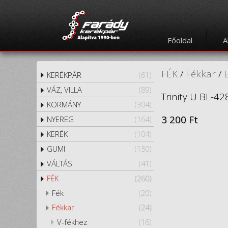
Főoldal
A
FÉK
/
Fékkar
/
KERÉKPÁR
(61)
VÁZ, VILLA
(89)
Trinity U BL-428
KORMÁNY
(304)
3 200 Ft
NYEREG
(164)
KERÉK
(104)
GUMI
(150)
VÁLTÁS
(41)
FÉK
(260)
Fék
(20)
Fékkar
(24)
V-fékhez
(16)