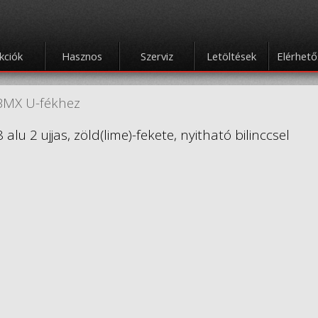
kciók
Hasznos
Szerviz
Letöltések
Elérhet
BMX U-fékhez
 alu 2 ujjas, zöld(lime)-fekete, nyitható bilinccsel