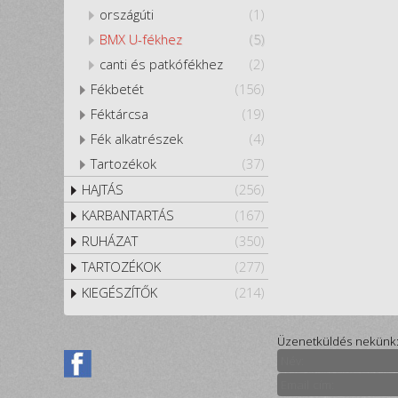
országúti
(1)
BMX U-fékhez
(5)
canti és patkófékhez
(2)
Fékbetét
(156)
Féktárcsa
(19)
Fék alkatrészek
(4)
Tartozékok
(37)
HAJTÁS
(256)
KARBANTARTÁS
(167)
RUHÁZAT
(350)
TARTOZÉKOK
(277)
KIEGÉSZÍTŐK
(214)
Üzenetküldés nekünk