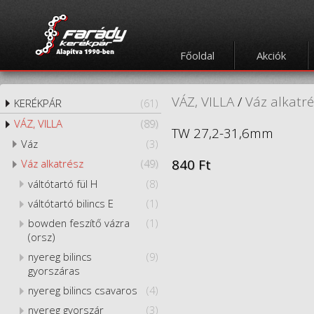
Főoldal
Akciók
VÁZ, VILLA
/
Váz alkatr
KERÉKPÁR
(61)
VÁZ, VILLA
(89)
TW 27,2-31,6mm
Váz
(3)
840 Ft
Váz alkatrész
(49)
váltótartó fül H
(8)
váltótartó bilincs E
(1)
bowden feszítő vázra
(1)
(orsz)
nyereg bilincs
(9)
gyorszáras
nyereg bilincs csavaros
(4)
nyereg gyorszár
(3)