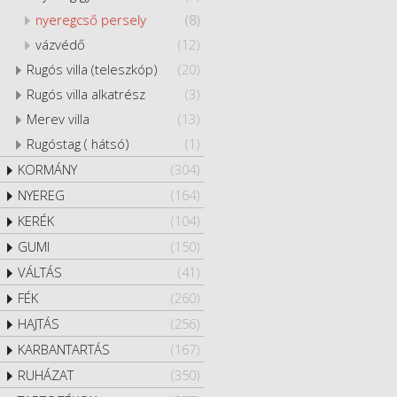
nyeregcső persely
(8)
vázvédő
(12)
Rugós villa (teleszkóp)
(20)
Rugós villa alkatrész
(3)
Merev villa
(13)
Rugóstag ( hátsó)
(1)
KORMÁNY
(304)
NYEREG
(164)
KERÉK
(104)
GUMI
(150)
VÁLTÁS
(41)
FÉK
(260)
HAJTÁS
(256)
KARBANTARTÁS
(167)
RUHÁZAT
(350)