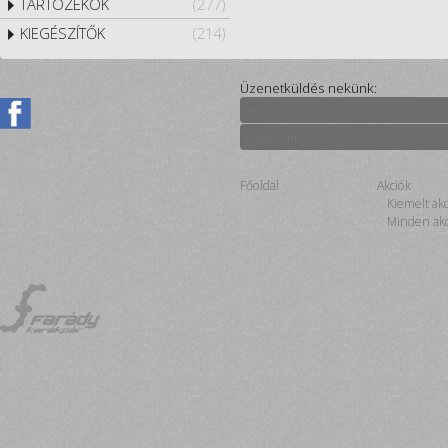
TARTOZÉKOK
(277)
KIEGÉSZÍTŐK
(214)
Üzenetküldés nekünk:
Főoldal
Akciók
Kiemelt ak
Minden akc