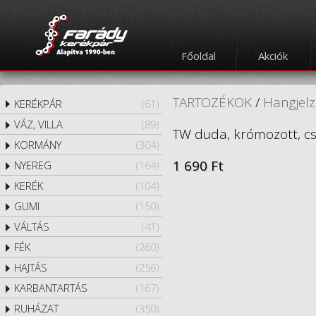
Főoldal
Akciók
TARTOZÉKOK
/
Hangjel
KERÉKPÁR
(61)
VÁZ, VILLA
(89)
TW duda, krómozott, c
KORMÁNY
(304)
1 690 Ft
NYEREG
(164)
KERÉK
(104)
GUMI
(150)
VÁLTÁS
(41)
FÉK
(260)
HAJTÁS
(256)
KARBANTARTÁS
(167)
RUHÁZAT
(350)