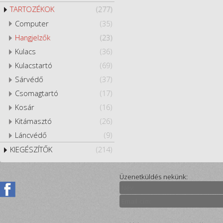
TARTOZÉKOK
(277)
Computer
(35)
Hangjelzők
(23)
Kulacs
(36)
Kulacstartó
(69)
Sárvédő
(37)
Csomagtartó
(17)
Kosár
(16)
Kitámasztó
(26)
Láncvédő
(9)
KIEGÉSZÍTŐK
(214)
Üzenetküldés nekünk: