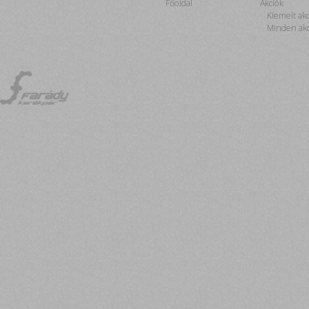
Főoldal
Akciók
Kiemelt ak
Minden akc