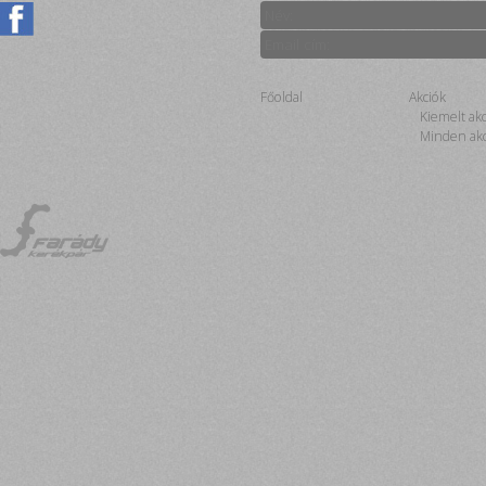
Főoldal
Akciók
Kiemelt ak
Minden akc