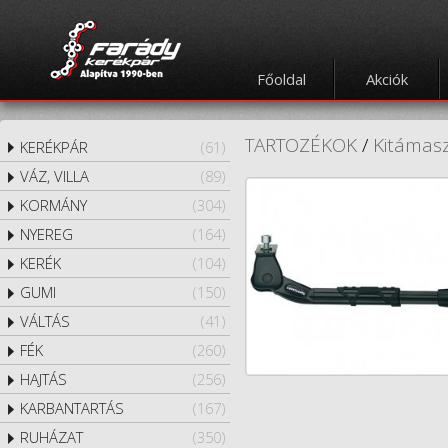
Főoldal
Akciók
TARTOZÉKOK
/
Kitámas
KERÉKPÁR
(61)
VÁZ, VILLA
(89)
KORMÁNY
(304)
NYEREG
(164)
KERÉK
(104)
GUMI
(150)
VÁLTÁS
(41)
FÉK
(260)
HAJTÁS
(256)
KARBANTARTÁS
(167)
RUHÁZAT
(350)