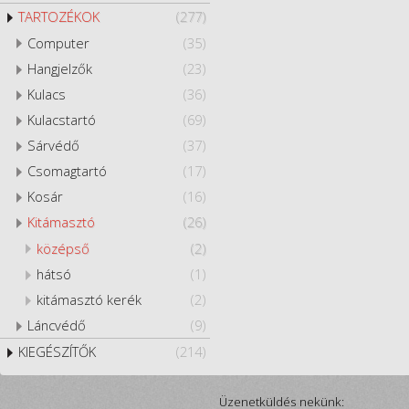
TARTOZÉKOK
(277)
Computer
(35)
Hangjelzők
(23)
Kulacs
(36)
Kulacstartó
(69)
Sárvédő
(37)
Csomagtartó
(17)
Kosár
(16)
Kitámasztó
(26)
középső
(2)
hátsó
(1)
kitámasztó kerék
(2)
Láncvédő
(9)
KIEGÉSZÍTŐK
(214)
Üzenetküldés nekünk: