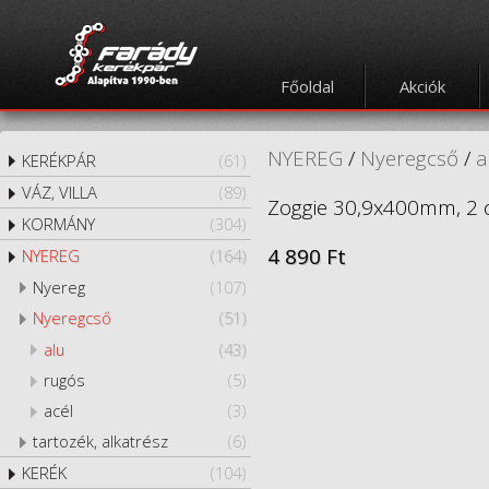
Főoldal
Akciók
NYEREG
/
Nyeregcső
/
a
KERÉKPÁR
(61)
VÁZ, VILLA
(89)
Zoggie 30,9x400mm, 2 c
KORMÁNY
(304)
4 890 Ft
NYEREG
(164)
Nyereg
(107)
Nyeregcső
(51)
alu
(43)
rugós
(5)
acél
(3)
tartozék, alkatrész
(6)
KERÉK
(104)