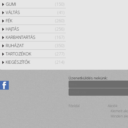
GUMI
(150)
VÁLTÁS
(41)
FÉK
(260)
HAJTÁS
(256)
KARBANTARTÁS
(167)
RUHÁZAT
(350)
TARTOZÉKOK
(277)
KIEGÉSZÍTŐK
(214)
Üzenetküldés nekünk:
Főoldal
Akciók
Kiemelt ak
Minden akc