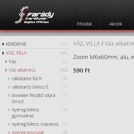
Főoldal
Akciók
VÁZ, VILLA
/
Váz alkatr
KERÉKPÁR
(61)
VÁZ, VILLA
(89)
Zoom M6x60mm, alu, e
Váz
(3)
590 Ft
Váz alkatrész
(49)
váltótartó fül H
(8)
váltótartó bilincs E
(1)
bowden feszítő vázra
(1)
(orsz)
nyereg bilincs
(9)
gyorszáras
nyereg bilincs csavaros
(4)
nyereg gyorszár
(3)