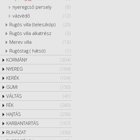
nyeregcső persely
(8)
vázvédő
(12)
Rugós villa (teleszkóp)
(20)
Rugós villa alkatrész
(3)
Merev villa
(13)
Rugóstag ( hátsó)
(1)
KORMÁNY
(304)
NYEREG
(164)
KERÉK
(104)
GUMI
(150)
VÁLTÁS
(41)
FÉK
(260)
HAJTÁS
(256)
KARBANTARTÁS
(167)
RUHÁZAT
(350)