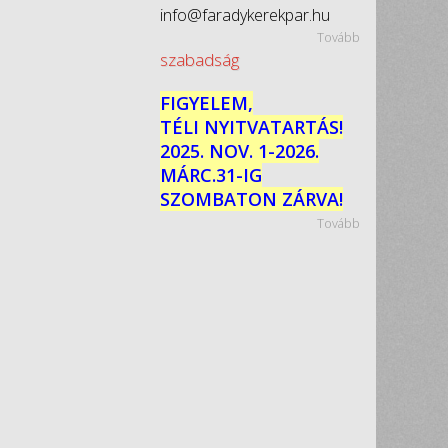
info@faradykerekpar.hu
Tovább
szabadság
FIGYELEM,
TÉLI NYITVATARTÁS!
2025. NOV. 1-2026.
MÁRC.31-IG
SZOMBATON ZÁRVA!
Tovább