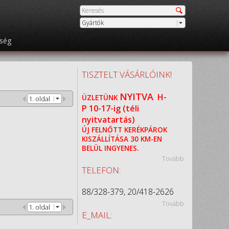
Gyártók
őség
TISZTELT VÁSÁRLÓINK!
NYITVA
H-
ÜZLETÜNK
1. oldal
P
10-17-ig (téli
nyitvatartás)
ÚJ FELNŐTT KERÉKPÁROK
KISZÁLLÍTÁSA 30 KM-EN
BELÜL INGYENES.
Tovább
TELEFON:
88/328-379, 20/418-2626
Tovább
1. oldal
E_MAIL: