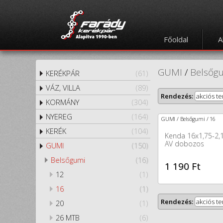
Főoldal
A
GUMI
/
Belsőg
KERÉKPÁR
(61)
VÁZ, VILLA
(89)
Rendezés:
akciós t
KORMÁNY
(304)
NYEREG
(164)
GUMI / Belsőgumi / 16
KERÉK
(104)
Kenda 16x1,75-2,
AV dobozos
GUMI
(150)
Belsőgumi
(16)
1 190 Ft
12
(1)
16
(1)
Rendezés:
akciós t
20
(1)
26 MTB
(6)