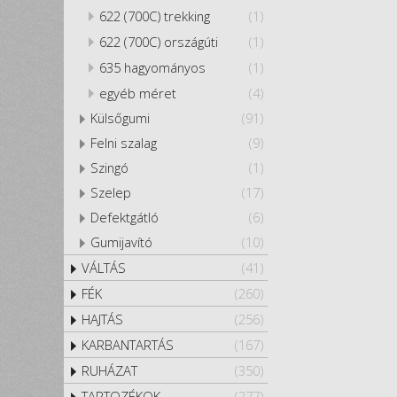
622 (700C) trekking
(1)
622 (700C) országúti
(1)
635 hagyományos
(1)
egyéb méret
(4)
Külsőgumi
(91)
Felni szalag
(9)
Szingó
(1)
Szelep
(17)
Defektgátló
(6)
Gumijavító
(10)
VÁLTÁS
(41)
FÉK
(260)
HAJTÁS
(256)
KARBANTARTÁS
(167)
RUHÁZAT
(350)
TARTOZÉKOK
(277)