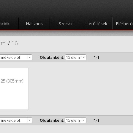
kciók
Hasznos
Szerviz
Letöltések
Elérhet
umi
/
16
ermékek elöl
Oldalanként:
15 elem
1-1
125 (305mm)
ermékek elöl
Oldalanként:
15 elem
1-1