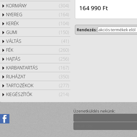
KORMÁNY
(304)
164 990 Ft
NYEREG
(164)
KERÉK
(104)
Rendezés:
akciós termékek elöl
GUMI
(150)
VÁLTÁS
(41)
FÉK
(260)
HAJTÁS
(256)
KARBANTARTÁS
(167)
RUHÁZAT
(350)
TARTOZÉKOK
(277)
KIEGÉSZÍTŐK
(214)
Üzenetküldés nekünk: