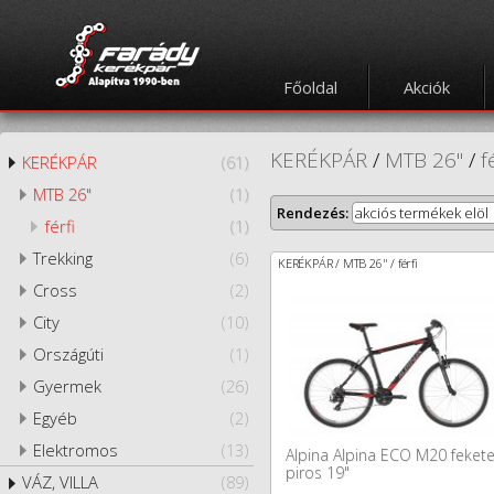
Főoldal
Akciók
KERÉKPÁR
/
MTB 26"
/
f
KERÉKPÁR
(61)
MTB 26"
(1)
Rendezés:
akciós termékek elöl
férfi
(1)
Trekking
(6)
KERÉKPÁR / MTB 26" / férfi
Cross
(2)
City
(10)
Országúti
(1)
Gyermek
(26)
Egyéb
(2)
Elektromos
(13)
Alpina Alpina ECO M20 fekete
piros 19"
VÁZ, VILLA
(89)