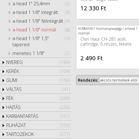
a-head 1" 25,4mm
(2)
12 330 Ft
a-head 1 1/8" integrált
(8)
a-head 1 1/8" félintegrált
(4)
KORMÁNY / Kormánycsapágy / a-head 1 
a-head 1 1/8" normál
(6)
normál
a-head 1 1/8" 1,5"
(4)
Chin Haur CH-281 acél,
cartridge, 6 részes, fekete
tapered
menetes 1 1/8"
(2)
2 490 Ft
NYEREG
(164)
KERÉK
(104)
GUMI
(150)
Rendezés:
akciós termékek elöl
VÁLTÁS
(41)
FÉK
(260)
HAJTÁS
(256)
KARBANTARTÁS
(167)
RUHÁZAT
(350)
TARTOZÉKOK
(277)