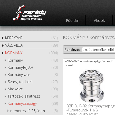
Főoldal
Akciók
KORMÁNY
/
Kormánycs
KERÉKPÁR
(61)
VÁZ, VILLA
(89)
Rendezés:
akciós termékek elöl
KORMÁNY
(304)
Kormány
(48)
KORMÁNY / Kormánycsapágy / a-head 1 
normál
Kormányfej AH
(30)
Kormányszár
(8)
Szarv, toldalék
(27)
Markolat
(98)
Tartozék, alkatrész
(54)
Kormánycsapágy
(39)
BBB BHP-02 Kormánycsapág
-TurnAround- 1.1/8
menetes 1" 25,4mm
(8)
csavar+dugó ezüst