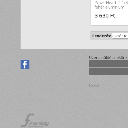
PowerHead- 1.1/8
fehér aluminium
3 630 Ft
Rendezés:
akciós t
Üzenetküldés nekünk
Főoldal