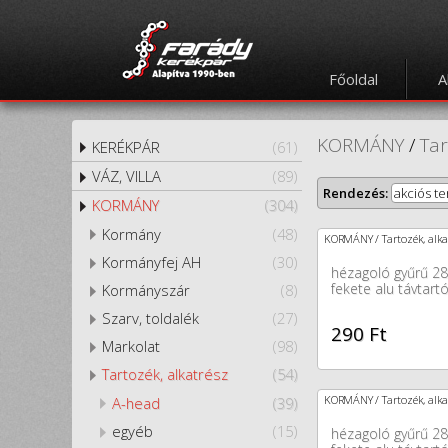
Főoldal
A
KORMÁNY
/
Tar
KERÉKPÁR
(61)
VÁZ, VILLA
(89)
Rendezés:
akciós t
KORMÁNY
(304)
Kormány
(48)
KORMÁNY / Tartozék, alka
Kormányfej AH
(30)
hézagoló gyűrű 2
fekete alu távtart
Kormányszár
(8)
Szarv, toldalék
(27)
290 Ft
Markolat
(98)
Tartozék, alkatrész
(54)
KORMÁNY / Tartozék, alka
A-head
(39)
egyéb
(15)
hézagoló gyűrű 2