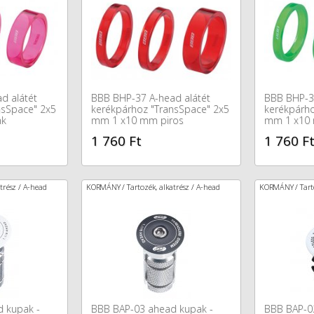
d alátét
BBB BHP-37 A-head alátét
BBB BHP-37
nsSpace" 2x5
kerékpárhoz "TransSpace" 2x5
kerékpárho
nk
mm 1 x10 mm piros
mm 1 x10
1 760 Ft
1 760 F
trész / A-head
KORMÁNY / Tartozék, alkatrész / A-head
KORMÁNY / Tarto
 kupak -
BBB BAP-03 ahead kupak -
BBB BAP-0