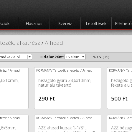
kciók
Hasznos
Szerviz
Letöltések
Elérhet
tozék, alkatrész
/
A-head
ermékek elöl
Oldalanként:
15 elem
1-15
(39)
trész / A-head
KORMÁNY / Tartozék, alkatrész / A-head
KORMÁNY / Tarto
8,6x10mm,
hézagoló gyűrű 28,6x10mm,
hézagoló 
ó
natur alu távtartó
fekete alu 
290 Ft
500 Ft
trész / A-head
KORMÁNY / Tartozék, alkatrész / A-head
KORMÁNY / Tarto
8,6x5mm,
A2Z ahead kupak 1-1/8" ,
A2Z hézago