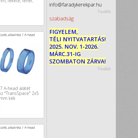
m, fekete, fehér,
info@faradykerekpar.hu
Tovább
t
szabadság
FIGYELEM,
zék, alkatrész / A-head
TÉLI NYITVATARTÁS!
2025. NOV. 1-2026.
MÁRC.31-IG
SZOMBATON ZÁRVA!
Tovább
 A-head alátét
z "TransSpace" 2x5
 mm kék
t
zék, alkatrész / A-head