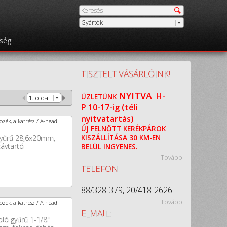
Gyártók
őség
TISZTELT VÁSÁRLÓINK!
NYITVA
H-
ÜZLETÜNK
1. oldal
P
10-17-ig (téli
nyitvatartás)
zék, alkatrész / A-head
ÚJ FELNŐTT KERÉKPÁROK
gyűrű 28,6x20mm,
KISZÁLLÍTÁSA 30 KM-EN
távtartó
BELÜL INGYENES.
Tovább
TELEFON:
88/328-379, 20/418-2626
Tovább
zék, alkatrész / A-head
E_MAIL:
ló gyűrű 1-1/8"