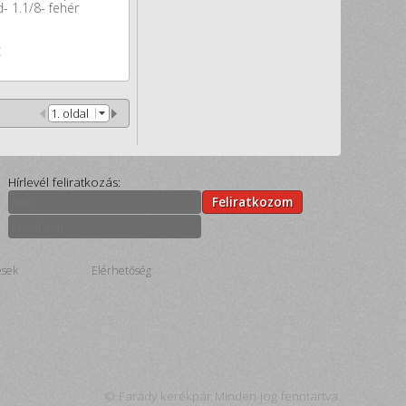
 1.1/8- fehér
t
1. oldal
Hírlevél feliratkozás:
Feliratkozom
ések
Elérhetőség
© Farády kerékpár Minden jog fenntartva.