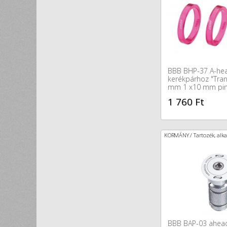
BBB BHP-37 A-hea
kerékpárhoz "Tra
mm 1 x10 mm pi
1 760 Ft
KORMÁNY / Tartozék, alka
BBB BAP-03 ahead