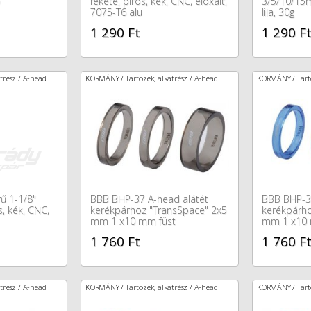
ó
fekete, piros, kék, CNC, eloxált,
3/5/10/15m
7075-T6 alu
lila, 30g
1 290 Ft
1 290 F
trész / A-head
KORMÁNY / Tartozék, alkatrész / A-head
KORMÁNY / Tarto
ű 1-1/8"
BBB BHP-37 A-head alátét
BBB BHP-37
, kék, CNC,
kerékpárhoz "TransSpace" 2x5
kerékpárho
mm 1 x10 mm füst
mm 1 x10
1 760 Ft
1 760 F
trész / A-head
KORMÁNY / Tartozék, alkatrész / A-head
KORMÁNY / Tarto