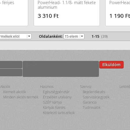
- fényes
PowerHead- 1.1/8- matt fekete
PowerHead-
aluminium
3 310 Ft
1 190 F
ermékek elöl
Oldalanként:
15 elem
1-15
(39)
:
Elküldöm
Akciók
Hasznos
Szerviz
Letölt
Kiemelt akciók
Egészségpénztár
Bejelentkezés
Minden akciós termék
Erzsébet utalvány
Szervizárjegyzék
SZÉP kártya
Garancia
Kártyás fizetés
Tudnivalók
Kötelező tartozékok