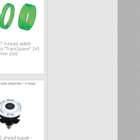
 A-head alátét
z "TransSpace" 2x5
 mm zöld
t
zék, alkatrész / A-head
2 ahead kupak -