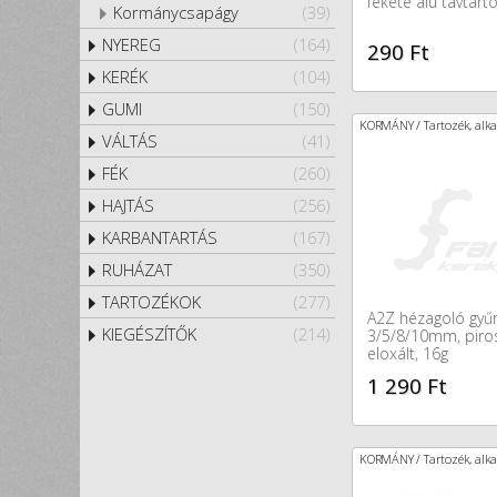
fekete alu távtart
Kormánycsapágy
(39)
NYEREG
(164)
290 Ft
KERÉK
(104)
GUMI
(150)
KORMÁNY / Tartozék, alka
VÁLTÁS
(41)
FÉK
(260)
HAJTÁS
(256)
KARBANTARTÁS
(167)
RUHÁZAT
(350)
TARTOZÉKOK
(277)
A2Z hézagoló gyűr
KIEGÉSZÍTŐK
(214)
3/5/8/10mm, piros
eloxált, 16g
1 290 Ft
KORMÁNY / Tartozék, alka