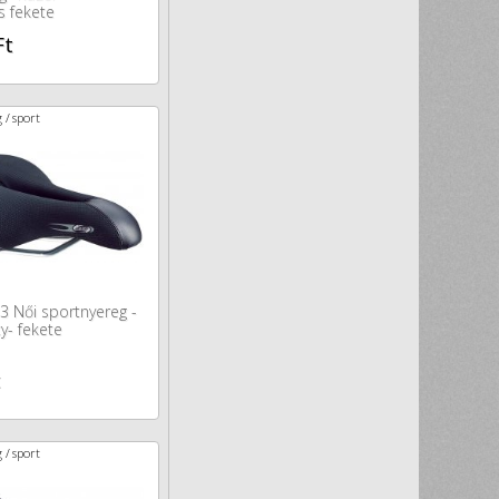
 fekete
Ft
 / sport
 Női sportnyereg -
y- fekete
t
 / sport