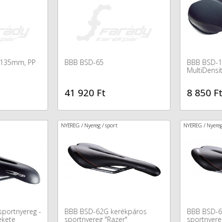
,4X135mm, PP
BBB BSD-65
BBB BSD-12
MultiDensit
41 920 Ft
8 850 F
NYEREG / Nyereg / sport
NYEREG / Nyereg
sportnyereg -
BBB BSD-62G kerékpáros
BBB BSD-6
ekete
sportnyereg "Razer"
sportnyere