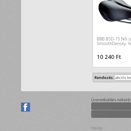
BBB BSD-15 Női s
SmoothDensity- f
10 240 Ft
Rendezés:
akciós t
Üzenetküldés nekünk
Főoldal