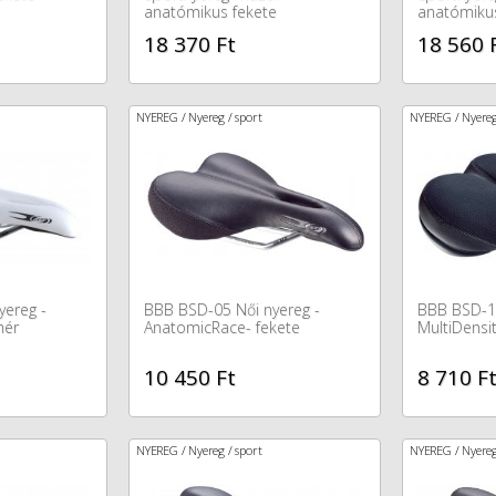
anatómikus fekete
anatómikus
18 370 Ft
18 560 
NYEREG / Nyereg / sport
NYEREG / Nyereg
yereg -
BBB BSD-05 Női nyereg -
BBB BSD-13
hér
AnatomicRace- fekete
MultiDensit
10 450 Ft
8 710 F
NYEREG / Nyereg / sport
NYEREG / Nyereg