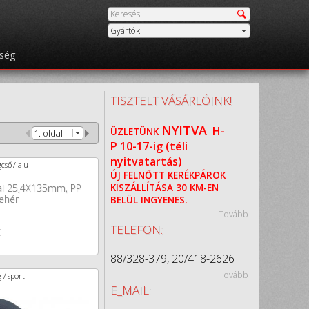
Gyártók
őség
TISZTELT VÁSÁRLÓINK!
NYITVA
H-
ÜZLETÜNK
1. oldal
P
10-17-ig (téli
nyitvatartás)
cső / alu
ÚJ FELNŐTT KERÉKPÁROK
otal 25,4X135mm, PP
KISZÁLLÍTÁSA 30 KM-EN
ehér
BELÜL INGYENES.
Tovább
t
TELEFON:
88/328-379, 20/418-2626
Tovább
 / sport
E_MAIL: