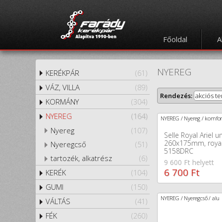
Főoldal
A
NYEREG
KERÉKPÁR
(61)
VÁZ, VILLA
(89)
Rendezés:
akciós t
KORMÁNY
(304)
NYEREG
(164)
NYEREG / Nyereg / komfor
Nyereg
(107)
Selle Royal Ariel u
260x175mm, royalg
Nyeregcső
(51)
5158DRC
tartozék, alkatrész
(6)
9 600 Ft helyett
6 700 Ft
KERÉK
(104)
GUMI
(150)
NYEREG / Nyeregcső / alu
VÁLTÁS
(41)
FÉK
(260)