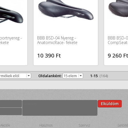
portnyereg -
BBB BSD-04 Nyereg -
BBB BSD-0
ekete
AnatomicRace- fekete
CompSeat-
10 390 Ft
9 260 F
ermékek elöl
Oldalanként:
15 elem
1-15
(164)
:
Elküldöm
Akciók
Hasznos
Szerviz
Letölt