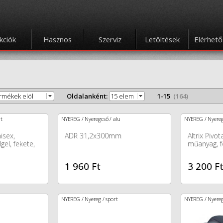
kciók
Hasznos
Szerviz
Letöltések
Elérhet
ermékek elöl
Oldalanként:
15 elem
1-15
(164)
t
NYEREG / Nyeregcső / alu
NYEREG / Nyereg
nisex,
ADR 31,2x300mm
Altrix Piv
el, fekete,
műanyag, f
1 960 Ft
3 200 F
NYEREG / Nyereg / sport
NYEREG / Nyereg