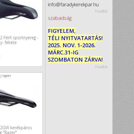
info@faradykerekpar.hu
Tovább
szabadság
FIGYELEM,
TÉLI NYITVATARTÁS!
 Férfi sportnyereg -
y- fekete
2025. NOV. 1-2026.
MÁRC.31-IG
t
SZOMBATON ZÁRVA!
Tovább
 / sport
2GW kerékpáros
g "Razer"