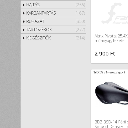
HAJTÁS
(256)
KARBANTARTÁS
(167)
RUHÁZAT
(350)
TARTOZÉKOK
(277)
Altrix Pivotal 25
KIEGÉSZÍTŐK
(214)
műanyag, fekete
2 900 Ft
NYEREG / Nyereg / sport
BBB BSD-14 Férfi 
SmoothDensity- f