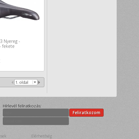
3 Nyereg -
 fekete
t
1. oldal
Hírlevél feliratkozás:
Feliratkozom
ések
Elérhetőség