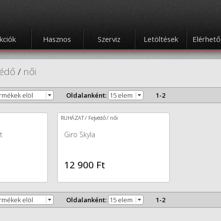
kciók
Hasznos
Szerviz
Letöltések
Elérhet
védő
/
női
ermékek elöl
Oldalanként:
15 elem
1-2
RUHÁZAT / Fejvédő / női
t
Giro Skyla
12 900 Ft
ermékek elöl
Oldalanként:
15 elem
1-2