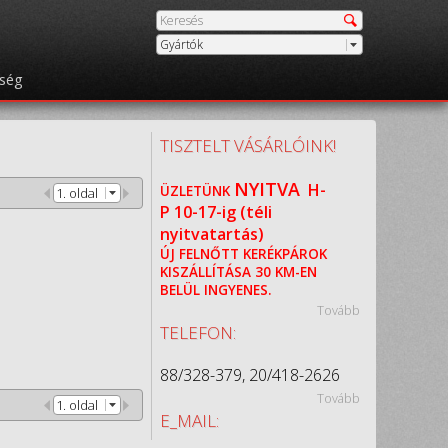
Gyártók
őség
TISZTELT VÁSÁRLÓINK!
NYITVA
H-
ÜZLETÜNK
1. oldal
P
10-17-ig (téli
nyitvatartás)
ÚJ FELNŐTT KERÉKPÁROK
KISZÁLLÍTÁSA 30 KM-EN
BELÜL INGYENES.
Tovább
TELEFON:
88/328-379, 20/418-2626
Tovább
1. oldal
E_MAIL: