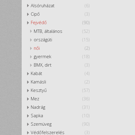
Alsóruházat
(6)
Cipő
(3)
Fejvédő
(90)
MTB, általános
(52)
országúti
(15)
női
(2)
gyermek
(18)
BMX, dirt
(3)
Kabát
(4)
Kamásli
(2)
Kesztyű
(57)
Mez
(36)
Nadrág
(31)
Sapka
(10)
Szemüveg
(90)
Védőfelszerelés
(3)