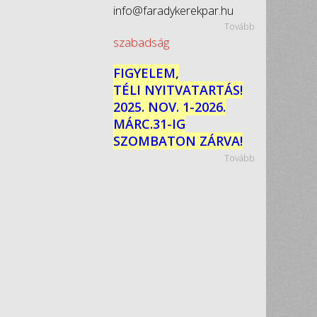
info@faradykerekpar.hu
Tovább
szabadság
FIGYELEM,
TÉLI NYITVATARTÁS!
2025. NOV. 1-2026.
MÁRC.31-IG
SZOMBATON ZÁRVA!
Tovább