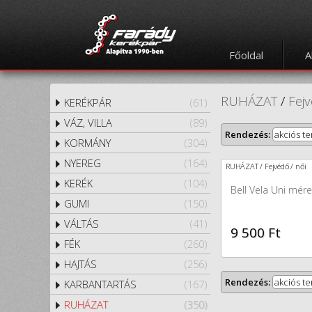
Főoldal
A
RUHÁZAT
/
Fej
KERÉKPÁR
(61)
VÁZ, VILLA
(89)
Rendezés:
akciós t
KORMÁNY
(304)
NYEREG
(164)
RUHÁZAT / Fejvédő / női
KERÉK
(104)
Bell Vela Uni mére
GUMI
(150)
VÁLTÁS
(41)
9 500 Ft
FÉK
(260)
HAJTÁS
(256)
Rendezés:
akciós t
KARBANTARTÁS
(167)
RUHÁZAT
(350)