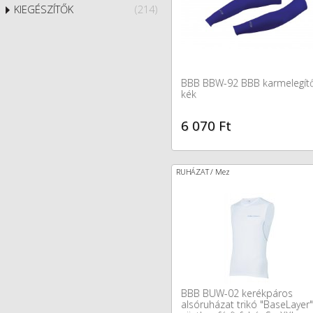
KIEGÉSZÍTŐK
(214)
BBB BBW-92 BBB karmelegít
kék
6 070 Ft
RUHÁZAT / Mez
BBB BUW-02 kerékpáros
alsóruházat trikó "BaseLayer"