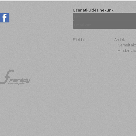
Üzenetküldés nekünk:
Főoldal
Akciók
Kiemelt ak
Minden akc