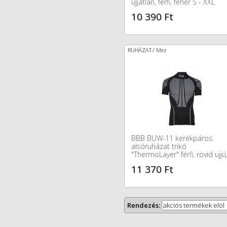
ujjatlan, férfi, fehér S - XXL
10 390 Ft
RUHÁZAT / Mez
BBB BUW-11 kerékpáros
alsóruházat trikó
"ThermoLayer" férfi, rövid ujjú
fekete XS/S - M/L - XL/XXL
11 370 Ft
Rendezés:
akciós termékek elöl