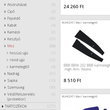
Alsóruházat
(6)
24 260 Ft
Cipő
(3)
Fejvédő
(90)
RUHÁZAT / Mez / karmelegítő
Kabát
(4)
Kamásli
(2)
Kesztyű
(57)
Mez
(36)
hosszú ujjú
(1)
rövid ujjú
(23)
BBB BBW-202 BBB karmelegí
karmelegítő
(4)
-High Arm- fekete
Nadrág
(31)
8 510 Ft
Sapka
(10)
Szemüveg
(90)
Védőfelszerelés
(3)
RUHÁZAT / Mez / karmelegítő
(protektor)
TARTOZÉKOK
(277)