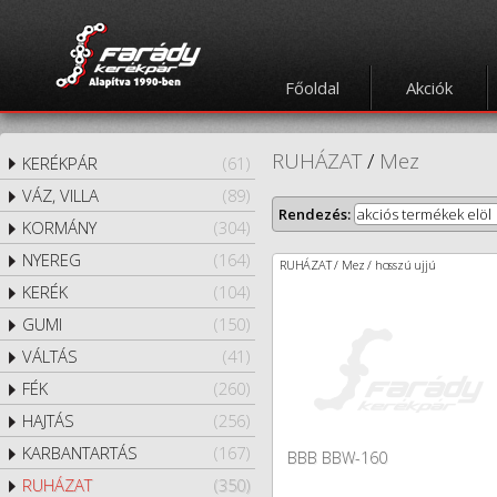
Főoldal
Akciók
RUHÁZAT
/
Mez
KERÉKPÁR
(61)
VÁZ, VILLA
(89)
Rendezés:
akciós termékek elöl
KORMÁNY
(304)
NYEREG
(164)
RUHÁZAT / Mez / hosszú ujjú
KERÉK
(104)
GUMI
(150)
VÁLTÁS
(41)
FÉK
(260)
HAJTÁS
(256)
KARBANTARTÁS
(167)
BBB BBW-160
RUHÁZAT
(350)