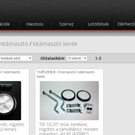
kciók
Hasznos
Szerviz
Letöltések
Elérhet
Kitámasztó
/
kitámasztó kerék
ermékek elöl
Oldalanként:
15 elem
1-2
 / kitámasztó
TARTOZÉKOK / Kitámasztó / kitámasztó
kerék
rék, rögzítés
TW 10-20" műa. kerékkel,
ső lemez
rögzítés a támvillához, minden
mérethez, Art.85 (439982)