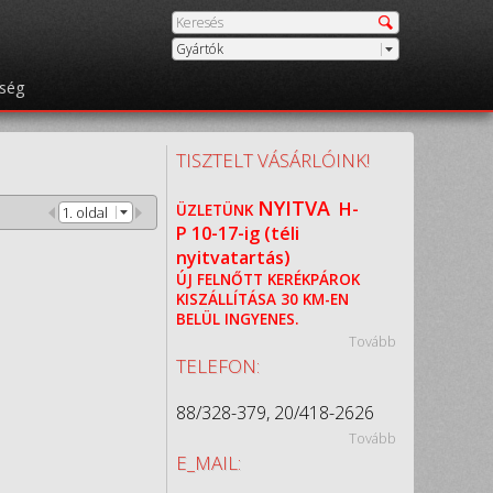
Gyártók
őség
TISZTELT VÁSÁRLÓINK!
NYITVA
H-
ÜZLETÜNK
1. oldal
P
10-17-ig (téli
nyitvatartás)
ÚJ FELNŐTT KERÉKPÁROK
KISZÁLLÍTÁSA 30 KM-EN
BELÜL INGYENES.
Tovább
TELEFON:
88/328-379, 20/418-2626
Tovább
E_MAIL: