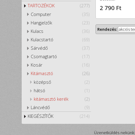
TARTOZÉKOK
(277)
2 790 Ft
Computer
(35)
Hangjelzők
(23)
Rendezés:
akciós t
Kulacs
(36)
Kulacstartó
(69)
Sárvédő
(37)
Csomagtartó
(17)
Kosár
(16)
Kitámasztó
(26)
középső
(2)
hátsó
(1)
kitámasztó kerék
(2)
Láncvédő
(9)
KIEGÉSZÍTŐK
(214)
Üzenetküldés nekünk