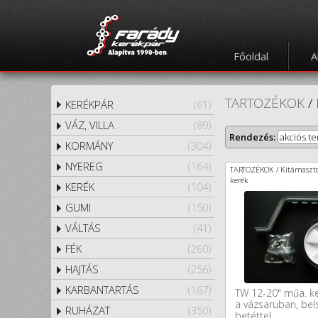
Főoldal
A
TARTOZÉKOK
/
KERÉKPÁR
(61)
VÁZ, VILLA
(89)
Rendezés:
akciós t
KORMÁNY
(304)
NYEREG
(164)
TARTOZÉKOK / Kitámasztó
kerék
KERÉK
(104)
GUMI
(150)
VÁLTÁS
(41)
FÉK
(260)
HAJTÁS
(256)
KARBANTARTÁS
(167)
TW 12-20" műa. ke
a vázsaruban, bel
RUHÁZAT
(350)
betéttel