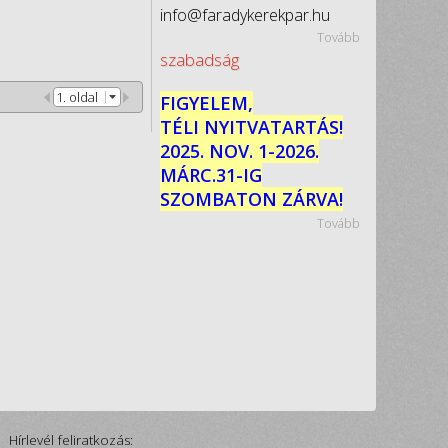
info@faradykerekpar.hu
Tovább
szabadság
1. oldal
FIGYELEM,
TÉLI NYITVATARTÁS!
2025. NOV. 1-2026.
MÁRC.31-IG
SZOMBATON ZÁRVA!
Tovább
Hírlevél feliratkozás: