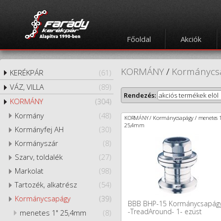
Főoldal
Akciók
KORMÁNY
/
Kormánycs
KERÉKPÁR
(61)
VÁZ, VILLA
(89)
Rendezés:
akciós termékek elöl
KORMÁNY
(304)
Kormány
(48)
KORMÁNY / Kormánycsapágy / menetes 
25,4mm
Kormányfej AH
(30)
Kormányszár
(8)
Szarv, toldalék
(27)
Markolat
(98)
Tartozék, alkatrész
(54)
Kormánycsapágy
(39)
BBB BHP-15 Kormánycsapág
-TreadAround- 1- ezüst
menetes 1" 25,4mm
(8)