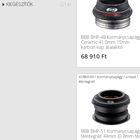
KIEGÉSZÍTŐK
(214)
BBB BHP-48 Kormánycsapág
Ceramic 41.0mm 15mm
karbon kúp átalakító
68 910 Ft
KORMÁNY / Kormánycsapágy / a-head 1 
félintegrált
BBB BHP-51 Kormánycsapág
félintegrált 44mm ID 8mm f