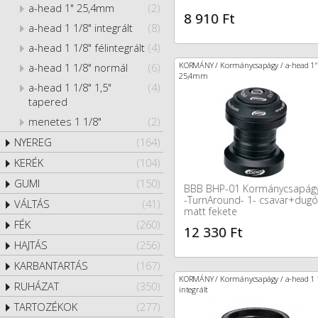
a-head 1" 25,4mm
(2)
8 910 Ft
a-head 1 1/8" integrált
(8)
a-head 1 1/8" félintegrált
(4)
KORMÁNY / Kormánycsapágy / a-head 1"
a-head 1 1/8" normál
(6)
25,4mm
a-head 1 1/8" 1,5"
(4)
tapered
menetes 1 1/8"
(2)
NYEREG
(164)
KERÉK
(104)
GUMI
(150)
BBB BHP-01 Kormánycsapág
-TurnAround- 1- csavar+dugó
VÁLTÁS
(41)
matt fekete
FÉK
(260)
12 330 Ft
HAJTÁS
(256)
KARBANTARTÁS
(167)
KORMÁNY / Kormánycsapágy / a-head 1 
RUHÁZAT
(350)
integrált
TARTOZÉKOK
(277)