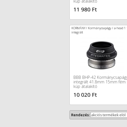
kúp átalakító
11 980 Ft
KORMÁNY / Kormánycsapágy / a-head 1 
integrált
BBB BHP-42 Kormánycsapág
integrált 41.8mm 15mm fém
kúp átalakító
10 020 Ft
Rendezés:
akciós termékek elöl