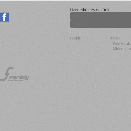
Üzenetküldés nekünk:
Főoldal
Akciók
Kiemelt ak
Minden akc